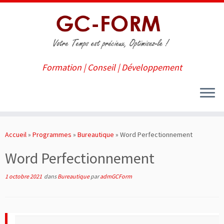
Formation | Conseil | Développement
Passer
au
Accueil
»
Programmes
»
Bureautique
»
Word Perfectionnement
contenu
Word Perfectionnement
1 octobre 2021
dans
Bureautique
par
admGCForm