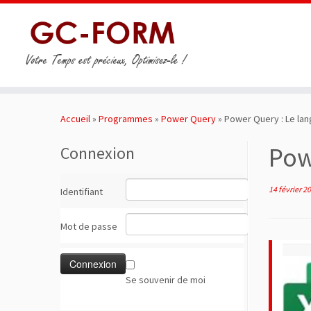
Passer
au
Accueil
»
Programmes
»
Power Query
»
Power Query : Le la
contenu
Pow
Connexion
14 février 2
Identifiant
Mot de passe
Se souvenir de moi