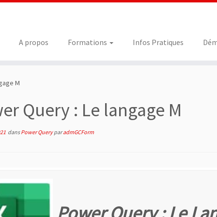
A propos
Formations
Infos Pratiques
Dém
ngage M
er Query : Le langage M
021
dans
Power Query
par
admGCForm
Power Query : Le La