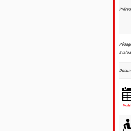
Préreq
Pédago
Evalu
Docum