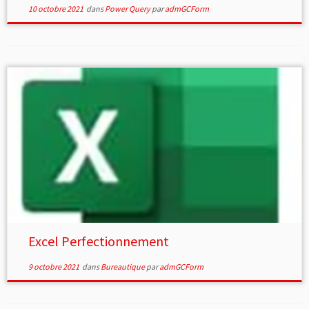
10 octobre 2021
dans
Power Query
par
admGCForm
Excel Perfectionnement
9 octobre 2021
dans
Bureautique
par
admGCForm