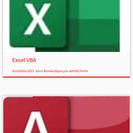
Excel VBA
8 octobre 2021
dans
Bureautique
par
admGCForm