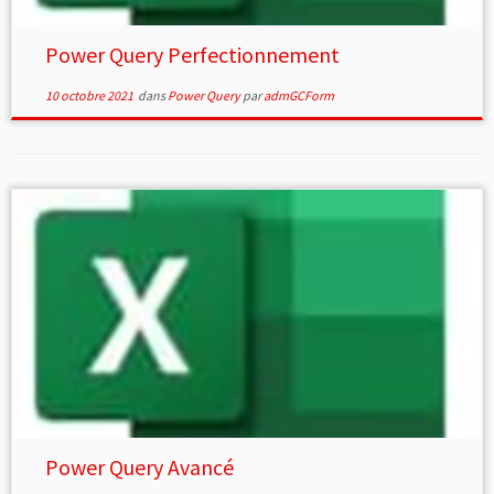
Power Query Perfectionnement
10 octobre 2021
dans
Power Query
par
admGCForm
Power Query Avancé